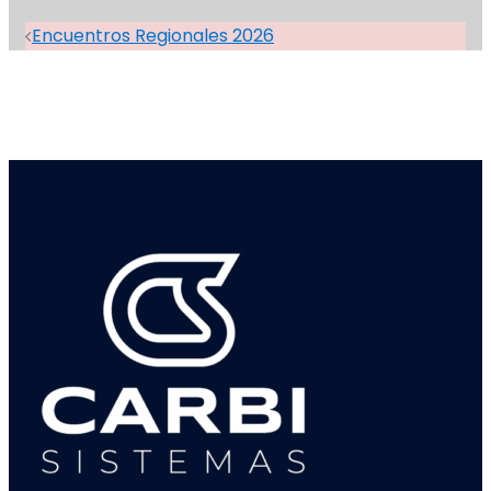
Navegación
Encuentros Regionales 2026
de
entradas